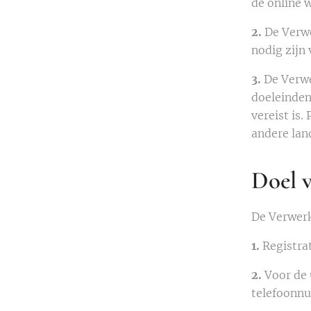
de online 
2.
De Verwe
nodig zijn
3.
De Verw
doeleinden
vereist is
andere lan
Doel 
De Verwerk
1.
Registra
2.
Voor de 
telefoonn