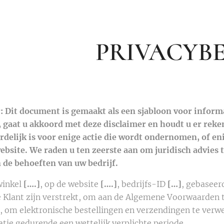
PRIVACYBE
: Dit document is gemaakt als een sjabloon voor inform
 gaat u akkoord met deze disclaimer en houdt u er rek
delijk is voor enige actie die wordt ondernomen, of en
ebsite. We raden u ten zeerste aan om juridisch advies 
 de behoeften van uw bedrijf.
winkel
[….]
, op de website
[….]
, bedrijfs-ID
[…]
, gebaseer
e Klant zijn verstrekt, om aan de Algemene Voorwaarden 
, om elektronische bestellingen en verzendingen te verw
ie gedurende een wettelijk verplichte periode.