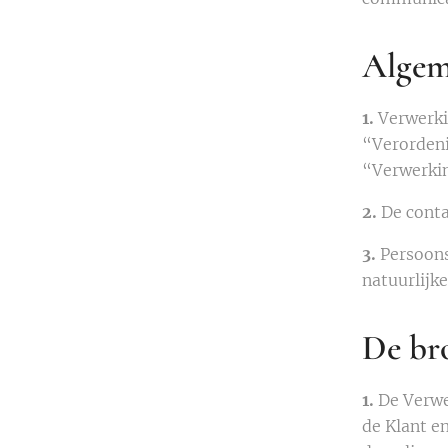
Algem
1.
Verwerki
“Verorden
“Verwerki
2.
De conta
3.
Persoons
natuurlijk
De br
1.
De Verwe
de Klant e