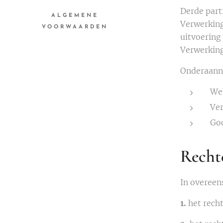
Derde part
ALGEMENE
Verwerking
VOORWAARDEN
uitvoering
Verwerking
Onderaanne
Web
Ver
Goo
Recht
In overeen
1.
het rech