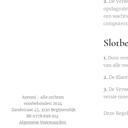
2.
De Verw
opslagruim
een wachtw
computers
Slotb
1.
Door een
van alle v
2.
De Klant
3.
De Verwe
versie moe
Ayenni - alle rechten
voorbehouden 2024
Zandstraat 45, 3130 Begijnendijk
Deze Regel
BE 0778.898.914
Algemene Voorwaarden