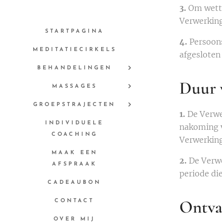
3.
Om wette
Verwerking
STARTPAGINA
4.
Persoons
MEDITATIECIRKELS
afgesloten
BEHANDELINGEN
Duur 
MASSAGES
GROEPSTRAJECTEN
1.
De Verwe
INDIVIDUELE
nakoming v
COACHING
Verwerking
MAAK EEN
2.
De Verwe
AFSPRAAK
periode di
CADEAUBON
Ontva
CONTACT
OVER MIJ