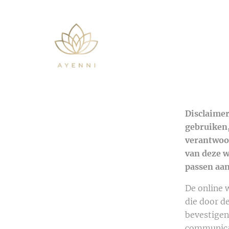
Disclaimer
gebruiken,
verantwoor
van deze w
passen aan
De online 
die door d
bevestigen
communicat